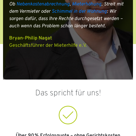
Ob
Nebenkostenabrechnung
,
Mieterhöhung
, Streit mit
dem Vermieter oder
Schimmel in der Wohnung
: Wir
sorgen dafür, dass Ihre Rechte durchgesetzt werden –
auch wenn das Problem schon länger besteht.
Bryan-Philip Nagat
Geschäftsführer der Mieterhilfe e. V.
Das spricht für uns!
Über 90 % Erfolgsquote – ohne Gerichtskosten