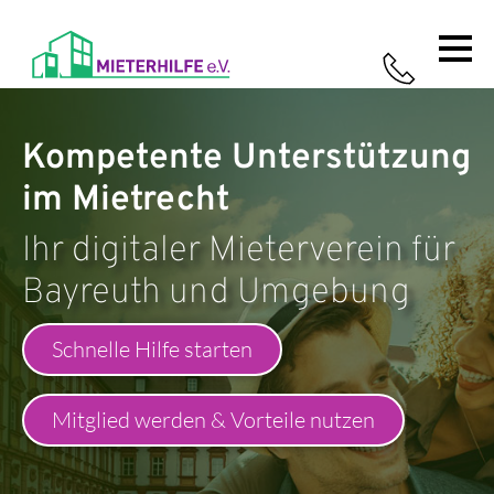
Home
Leistungen
Ratgeber
Über uns
So
Kompetente Unterstützung
funktioniert's
im Mietrecht
Ihr digitaler Mieterverein für
Bayreuth und Umgebung
Schnelle Hilfe starten
Mitglied werden & Vorteile nutzen