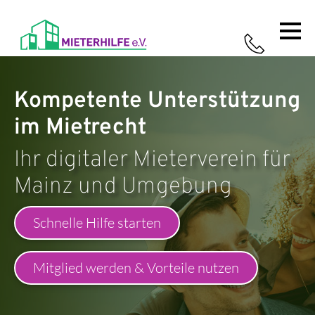
Home
Leistungen
Ratgeber
Über uns
So
Kompetente Unterstützung
funktioniert's
im Mietrecht
Ihr digitaler Mieterverein für
Mainz und Umgebung
Schnelle Hilfe starten
Mitglied werden & Vorteile nutzen