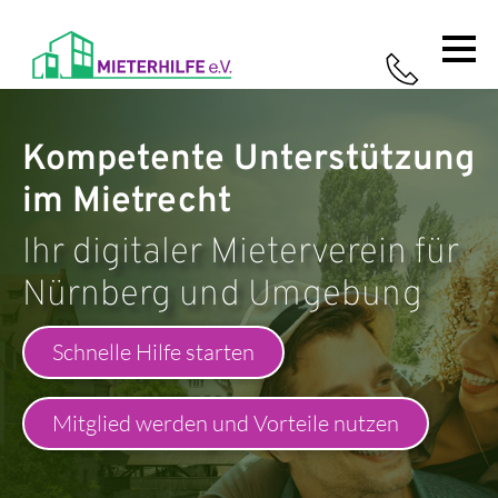
Home
Leistungen
Ratgeber
Über uns
So
Kompetente Unterstützung
funktioniert's
im Mietrecht
Ihr digitaler Mieterverein für
Nürnberg und Umgebung
Schnelle Hilfe starten
Mitglied werden und Vorteile nutzen